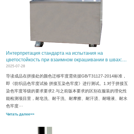
Интерпретация стандарта на испытания на
цветостойкость при взаимном окрашивании в швах:
GB/T 31127
2025-07-28
导读成品在拼接处的颜色迁移牢度需依据GB/T31127-2014标准，
即《纺织品色牢度试验 拼接互染色牢度》进行测试。1.对于拼接互
染色牢度等级的要求要求2.与之前版本要求的区别在服装的理化性
能检测项目里，耐皂洗、耐干洗、耐摩擦、耐汗渍、耐唾液、耐水
色牢度···
Читать далее>>