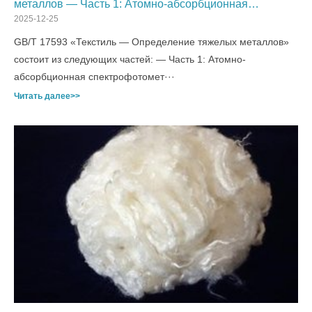
металлов — Часть 1: Атомно-абсорбционная
спектрофотометрия
2025-12-25
GB/T 17593 «Текстиль — Определение тяжелых металлов»
состоит из следующих частей: — Часть 1: Атомно-
абсорбционная спектрофотомет···
Читать далее>>