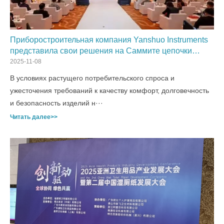
Приборостроительная компания Yanshuo Instruments
представила свои решения на Саммите цепочки
поставок китайской индустрии нижнего белья 2025,
2025-11-08
открывая новые пути повышения качества продукции
В условиях растущего потребительского спроса и
ужесточения требований к качеству комфорт, долговечность
и безопасность изделий н···
Читать далее>>