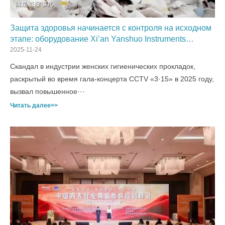
Защита здоровья начинается с контроля на исходном
этапе: оборудование Xi’an Yanshuo Instruments
способствует повышению качества в индустрии
2025-11-24
средств гигиены
Скандал в индустрии женских гигиенических прокладок,
раскрытый во время гала-концерта CCTV «3·15» в 2025 году,
вызвал повышенное···
Читать далее>>