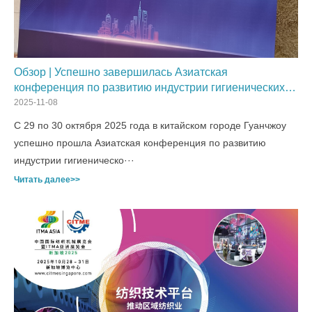
Обзор | Успешно завершилась Азиатская
конференция по развитию индустрии гигиенических
изделий 2025 и Китайская конференция по развитию
2025-11-08
влажной туалетной бумаги!
С 29 по 30 октября 2025 года в китайском городе Гуанчжоу
успешно прошла Азиатская конференция по развитию
индустрии гигиеническо···
Читать далее>>