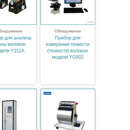
бнаружение
Обнаружение
р для анализа
Прибор для
ины волокон
измерения тонкости
дели Y111A
(тонкости) волокон
модели YG002