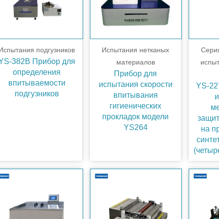
Испытания подгузников
Испытания нетканых
Сери
YS-382B Прибор для
материалов
испы
определения
Прибор для
впитываемости
испытания скорости
YS-22
подгузников
впитывания
и
гигиенических
м
прокладок модели
защи
YS264
на п
синте
(четыр