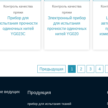
Контроль качества
Контроль качества
Конт
пряжи
пряжи
Прибор для
Электронный прибор
испытания прочности
для испытания
авт
одиночных нитей
прочности одиночных
п
YG023C
нитей YG020
изме
Предыдущая
1
2
3
4
ве ведущих
Продукция
прибор для испытания тканей