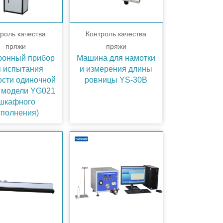
роль качества
Контроль качества
пряжи
пряжи
ронный прибор
Машина для намотки
я испытания
и измерения длины
ости одиночной
ровницы YS-30B
 модели YG021
шкафного
сполнения)