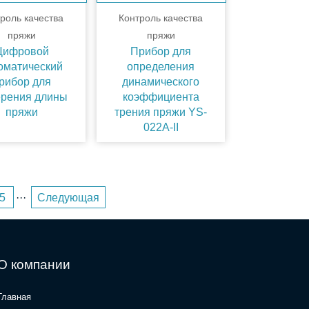
роль качества
Контроль качества
пряжи
пряжи
Цифровой
Прибор для
оматический
определения
рибор для
динамического
рения длины
коэффициента
пряжи
трения пряжи YS-
022A-II
5
···
Следующая
О компании
Главная