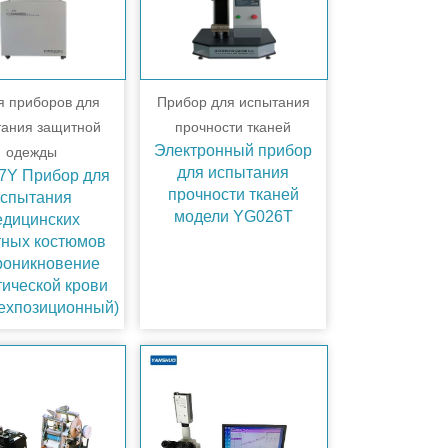
я приборов для
Прибор для испытания
тания защитной
прочности тканей
Электронный прибор
одежды
для испытания
7Y Прибор для
прочности тканей
спытания
модели YG026T
едицинских
тных костюмов
роникновение
тической крови
ехпозиционный)