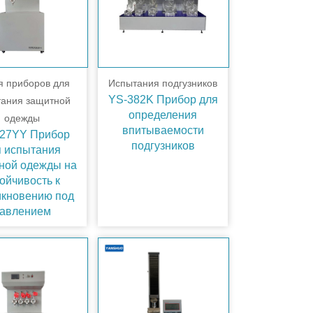
я приборов для
Испытания подгузников
YS-382K Прибор для
тания защитной
определения
одежды
впитываемости
27YY Прибор
подгузников
я испытания
ной одежды на
ойчивость к
икновению под
авлением