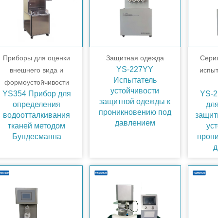
Приборы для оценки
Защитная одежда
Сери
YS-227YY
внешнего вида и
испы
Испытатель
формоустойчивости
устойчивости
YS354 Прибор для
YS-2
защитной одежды к
определения
дл
проникновению под
водоотталкивания
защит
давлением
тканей методом
уст
Бундесманна
прон
д