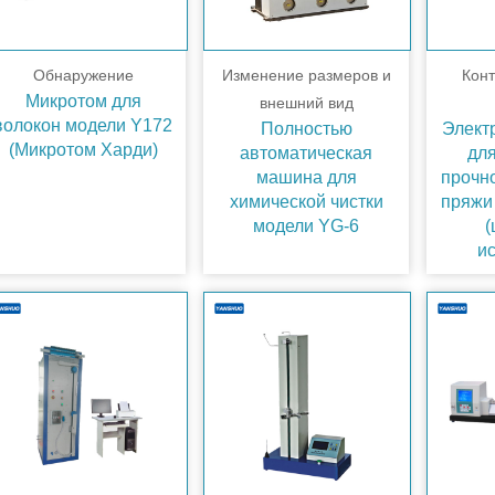
Обнаружение
Изменение размеров и
Конт
Микротом для
внешний вид
волокон модели Y172
Полностью
Элект
(Микротом Харди)
автоматическая
дл
машина для
прочн
химической чистки
пряжи
модели YG-6
(
и