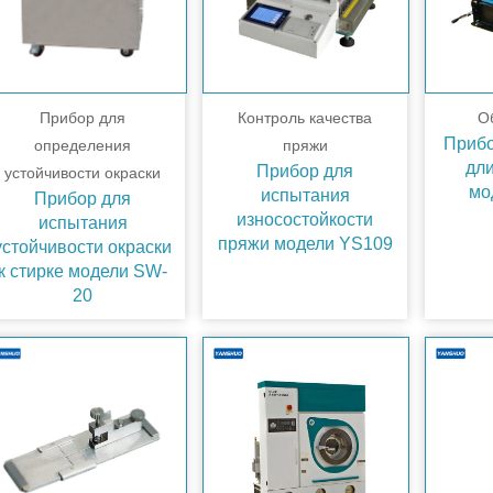
Прибор для
Контроль качества
О
Прибо
определения
пряжи
дл
Прибор для
устойчивости окраски
мо
испытания
Прибор для
износостойкости
испытания
пряжи модели YS109
устойчивости окраски
к стирке модели SW-
20