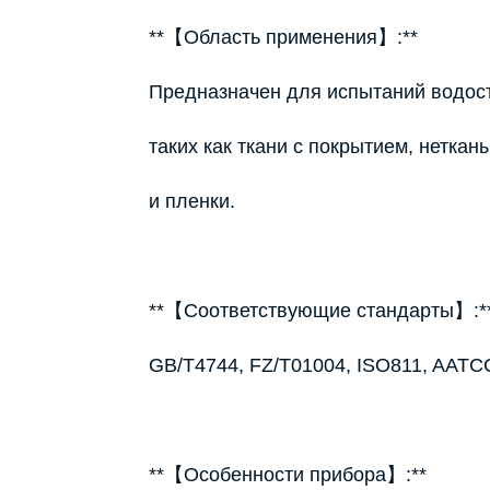
**【Область применения】:**
Предназначен для испытаний водос
таких как ткани с покрытием, нетка
и пленки.
**【Соответствующие стандарты】:*
GB/T4744, FZ/T01004, ISO811, AATCC
**【Особенности прибора】:**