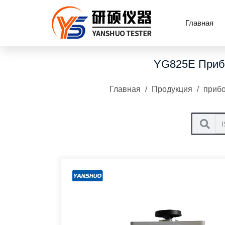
Главная
YG825E Прибо
Главная
/
Продукция
/
прибо