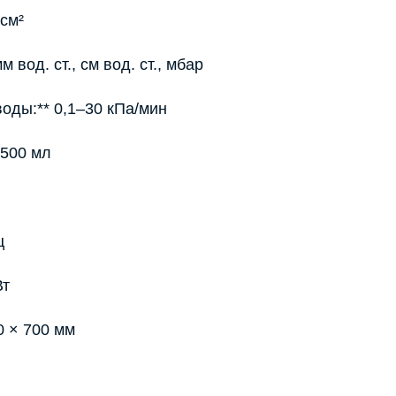
 см²
 вод. ст., см вод. ст., мбар
воды:** 0,1–30 кПа/мин
2500 мл
ц
Вт
0 × 700 мм