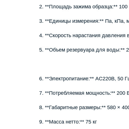
2. **Площадь зажима образца:** 100
3. **Единицы измерения:** Па, кПа, мм
4. **Скорость нарастания давления 
5. **Объем резервуара для воды:** 
6. **Электропитание:** AC220В, 50 Г
7. **Потребляемая мощность:** 200 
8. **Габаритные размеры:** 580 × 40
9. **Масса нетто:** 75 кг