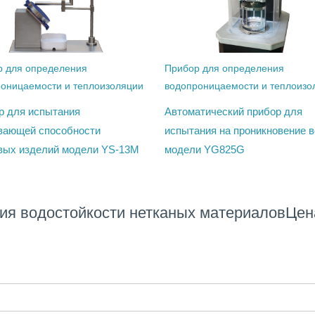
р для определения
Прибор для определения
оницаемости и теплоизоляции
водопроницаемости и теплоизо
р для испытания
Автоматический прибор для
вающей способности
испытания на проникновение 
вых изделий модели YS-13M
модели YG825G
ия водостойкости нетканых материаловЦен