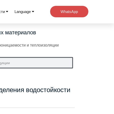
сти
Language
WhatsApp
ых материалов
роницаемости и теплоизоляции
деления водостойкости