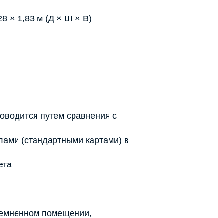
28 × 1,83 м (Д × Ш × В)
роводится путем сравнения с
ами (стандартными картами) в
ета
темненном помещении,