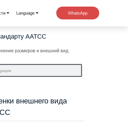
сти
Language
WhatsApp
стандарту AATCC
нение размеров и внешний вид
енки внешнего вида
TCC